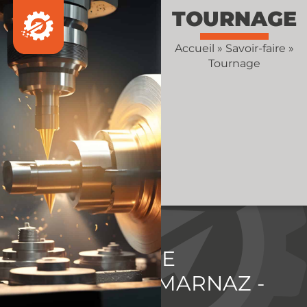
TOURNAGE
Accueil
»
Savoir-faire
»
Tournage
TOURNAGE
DE
PRÉCISION À MARNAZ -