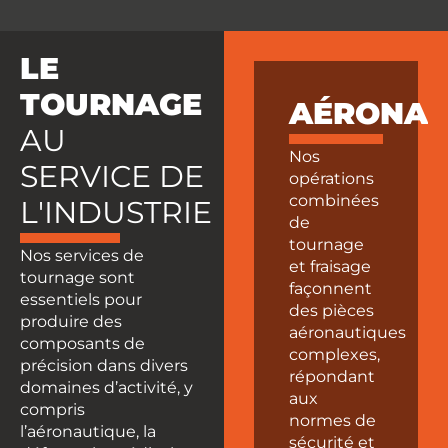
LE
TOURNAGE
AÉRONAU
AU
Nos
SERVICE DE
opérations
combinées
L'INDUSTRIE
de
tournage
Nos services de
et fraisage
tournage sont
façonnent
essentiels pour
des pièces
produire des
aéronautiques
composants de
complexes,
précision dans divers
répondant
domaines d’activité, y
aux
compris
normes de
l’aéronautique, la
sécurité et