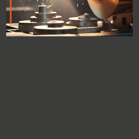
NOS
SECTEURS
Chez FT Industrie, notre expertise en usinage et
en fabrication de précision trouve des
applications dans une multitude de secteurs.
De l’aéronautique, où la précision est vitale, à